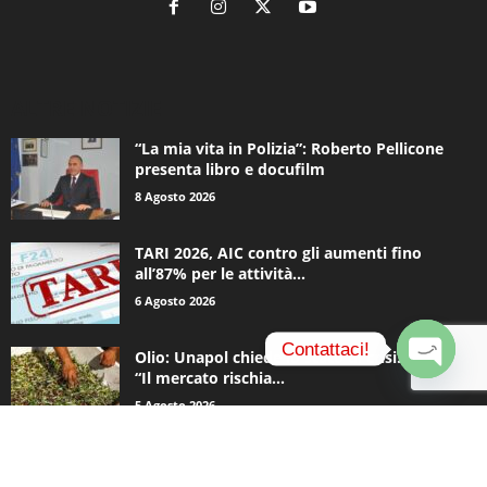
ALTRE NOTIZIE
“La mia vita in Polizia”: Roberto Pellicone
presenta libro e docufilm
8 Agosto 2026
TARI 2026, AIC contro gli aumenti fino
all’87% per le attività...
6 Agosto 2026
Contattaci!
Olio: Unapol chiede lo stato di crisi. Loiodice:
“Il mercato rischia...
O
5 Agosto 2026
p
e
n
c