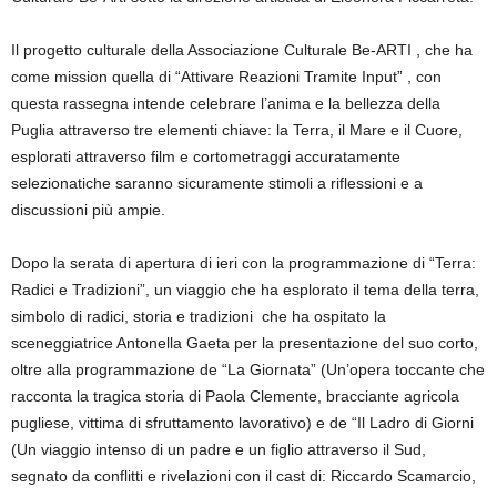
Il progetto culturale della Associazione Culturale Be-ARTI , che ha
come mission quella di “Attivare Reazioni Tramite Input” , con
q
uesta rassegna
intende
celebra
re
l’anima e la bellezza della
Puglia attraverso tre elementi chiave: la Terra, il Mare e il Cuore,
esplorati attraverso film e cortometraggi accuratamente
selezionati
che saranno sicuramente stimoli a riflessioni e a
discussioni più ampie.
Dopo la serata di apertura di ieri con la programmazione di
“Terra:
Radici e Tradizioni”, un viaggio che ha esplorato il tema della terra,
simbolo di radici, storia e tradizioni che ha ospitato la
sceneggiatrice Antonella Gaeta per la presentazione del suo corto,
oltre alla programmazione de “
La Giornata” (
Un’opera toccante che
racconta la tragica storia di Paola Clemente, bracciante agricola
pugliese, vittima di sfruttamento lavorativo) e de “
Il Ladro di Giorni
(Un viaggio intenso di un padre e un figlio attraverso il Sud,
segnato da conflitti e rivelazioni con il cast di
: Riccardo Scamarcio,