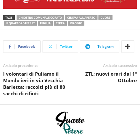
TAGS
CHIOSTRO COMUNALE CORATO
CINEMA ALL’APERTO
CUORE
ILQUARTOPOTERE.IT
PUGLIA
TERRA
VIAGGIO
Facebook
Twitter
Telegram
Articolo precedente
Articolo successivo
I volontari di Puliamo il
ZTL: nuovi orari dal 1°
Mondo ieri in via Vecchia
Ottobre
Barletta: raccolti più di 80
sacchi di rifiuti