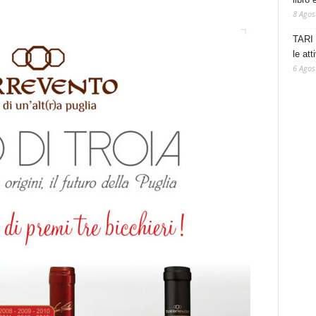
8 Agos
TARI 
le at
6 Agos