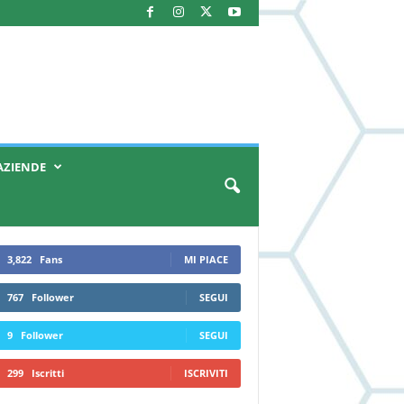
AZIENDE
3,822
Fans
MI PIACE
767
Follower
SEGUI
9
Follower
SEGUI
299
Iscritti
ISCRIVITI