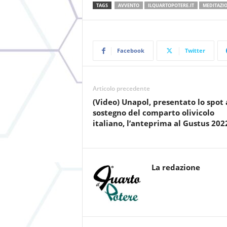
TAGS
AVVENTO
ILQUARTOPOTERE.IT
MEDITAZI
Facebook
Twitter
Articolo precedente
(Video) Unapol, presentato lo spot 
sostegno del comparto olivicolo
italiano, l’anteprima al Gustus 202
La redazione