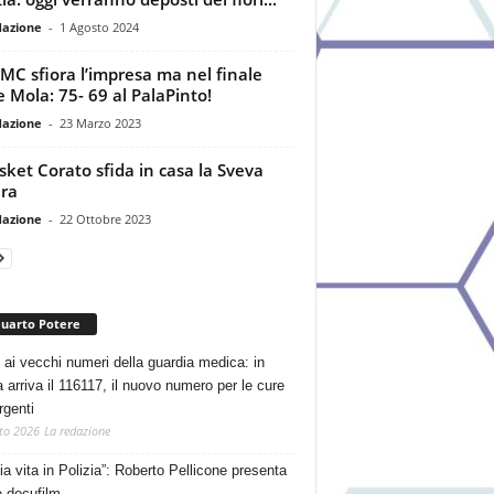
dazione
-
1 Agosto 2024
MC sfiora l’impresa ma nel finale
e Mola: 75- 69 al PalaPinto!
dazione
-
23 Marzo 2023
asket Corato sfida in casa la Sveva
ra
dazione
-
22 Ottobre 2023
Quarto Potere
 ai vecchi numeri della guardia medica: in
a arriva il 116117, il nuovo numero per le cure
rgenti
to 2026
La redazione
ia vita in Polizia”: Roberto Pellicone presenta
e docufilm