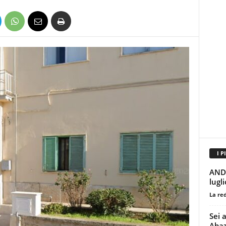
I P
ANDR
lugl
La re
Sei a
Abaz