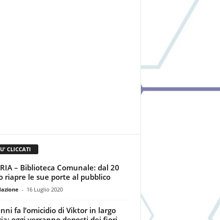
IU' CLICCATI
IA – Biblioteca Comunale: dal 20
io riapre le sue porte al pubblico
dazione
-
16 Luglio 2020
nni fa l’omicidio di Viktor in largo
ia: oggi verranno deposti dei fiori...