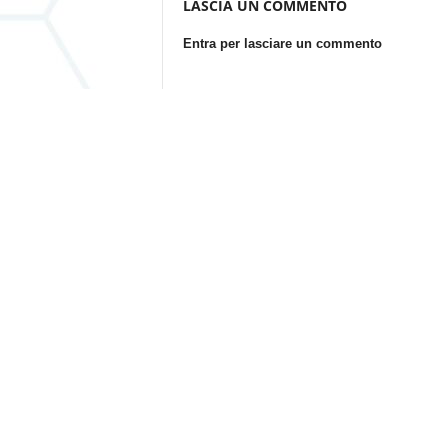
LASCIA UN COMMENTO
Entra per lasciare un commento
Questo sito utilizza Akismet per ridurre lo spam.
Laboratorio Mediatico Associazione Culturale