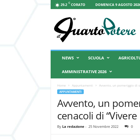
C
CORATO
DOMENICA 9 AGOSTO 2026
29.2
I
l
Q
u
a
r
t
NEWS
SCUOLA
AGRICOLT
o
P
AMMINISTRATIVE 2026
o
t
Home
Appuntamenti
Avvento, un pomeriggio di sp
e
APPUNTAMENTI
r
Avvento, un pomerig
e
cenacoli di “Vivere 
By
La redazione
-
25 Novembre 2022
0