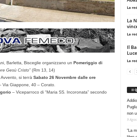
La re
La N
vinc
La re
Il B
Luce
La re
rani, Barletta, Bisceglie organizzano un
Pomeriggio di
nore Gesù Cristo”
(Rm 13, 14)
 Avvento, si terrà
Sabato 26 Novembre dalle ore
– Via Giappone, 40 – Corato.
Il 
gorio
– Viceparroco di “Maria SS. Incoronata” secondo
Addio
Pugli
non u
9 Agos
“La m
libro 