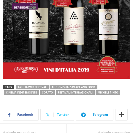
TAGS
APULIA WEB FESTIVAL
AUDIOVISUALS PEACE AND FOOD
CINEMA INDIPENDENTE
CORATO
FESTIVAL INTERNAZIONALI
MICHELE PINTO
Facebook
Twitter
Telegram
Articolo precedente
Articolo successivo