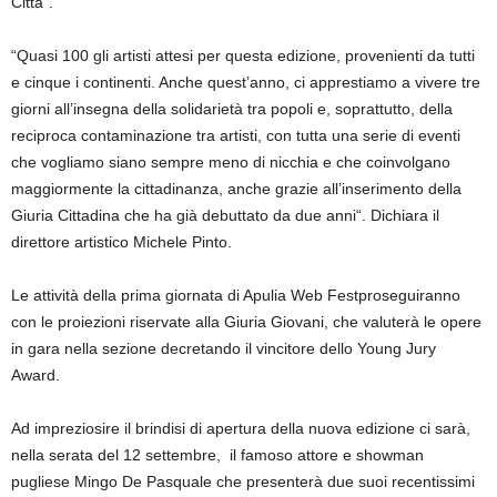
Città
“.
“Quasi 100 gli artisti attesi per questa edizione, provenienti da tutti
e cinque i continenti.
Anche quest’anno, ci apprestiamo a vivere tre
giorni all’insegna della solidarietà tra popoli e, soprattutto, della
reciproca contaminazione tra artisti, con tutta una serie di eventi
che vogliamo siano sempre meno di nicchia e che coinvolgano
maggiormente la cittadinanza, anche grazie all’inserimento della
Giuria Cittadina che ha già debuttato da due anni
“. Dichiara il
direttore artistico
Michele Pinto
.
Le attività della prima giornata di
Apulia Web Fest
proseguiranno
con le proiezioni riservate alla Giuria Giovani, che valuterà le opere
in gara nella sezione decretando il vincitore dello Young Jury
Award.
Ad impreziosire il brindisi di apertura della nuova edizione ci sarà,
nella serata del 12 settembre, il famoso attore e showman
pugliese
Mingo De Pasquale
che presenterà due suoi recentissimi