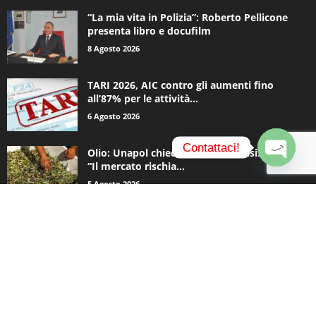
“La mia vita in Polizia”: Roberto Pellicone
presenta libro e docufilm
8 Agosto 2026
TARI 2026, AIC contro gli aumenti fino
all’87% per le attività...
6 Agosto 2026
Contattaci!
Olio: Unapol chiede lo stato di crisi. Loiodice:
“Il mercato rischia...
O
5 Agosto 2026
p
e
n
c
CATEGORIE POPOLARI
h
a
936
Appuntamenti
t
796
y
Basket
740
Politica