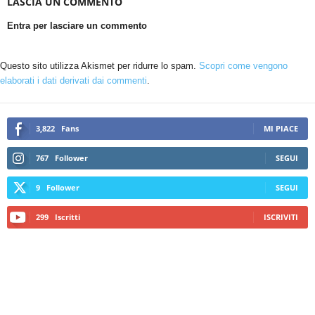
LASCIA UN COMMENTO
Entra per lasciare un commento
Questo sito utilizza Akismet per ridurre lo spam.
Scopri come vengono
elaborati i dati derivati dai commenti
.
3,822
Fans
MI PIACE
767
Follower
SEGUI
9
Follower
SEGUI
299
Iscritti
ISCRIVITI