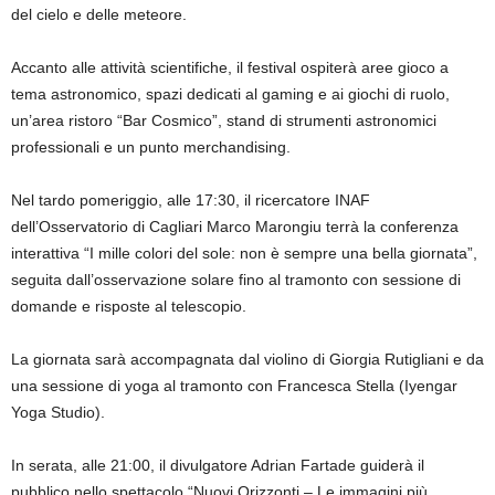
del cielo e delle meteore.
Accanto alle attività scientifiche, il festival ospiterà aree gioco a
tema astronomico, spazi dedicati al gaming e ai giochi di ruolo,
un’area ristoro “Bar Cosmico”, stand di strumenti astronomici
professionali e un punto merchandising.
Nel tardo pomeriggio, alle 17:30, il ricercatore INAF
dell’Osservatorio di Cagliari Marco Marongiu terrà la conferenza
interattiva “I mille colori del sole: non è sempre una bella giornata”,
seguita dall’osservazione solare fino al tramonto con sessione di
domande e risposte al telescopio.
La giornata sarà accompagnata dal violino di Giorgia Rutigliani e da
una sessione di yoga al tramonto con Francesca Stella (Iyengar
Yoga Studio).
In serata, alle 21:00, il divulgatore Adrian Fartade guiderà il
pubblico nello spettacolo “Nuovi Orizzonti – Le immagini più