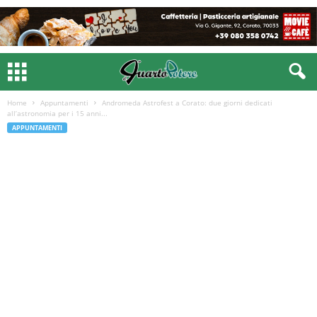
Home
Appuntamenti
Andromeda Astrofest a Corato: due giorni dedicati
all’astronomia per i 15 anni...
APPUNTAMENTI