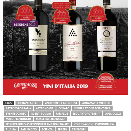
TAGS
ADRIAN FARTADE
ANDROMEDA ASTROFEST
ANNAMARIA MICELLO
ASTROFOTOGRAFIA
ASTRONOMIA
CORATO
DIVULGAZIONE SCIENTIFICA
EVENTI CORATO
EVENTI PUGLIA
FAMIGLIE
ILQUARTOPOTERE.IT
LUGLIO 2026
MARCO MARONGIU
MASSERIA CIMADOMO
OSSERVATORIO ASTRONOMICO ANDROMEDA APS
OSSERVAZIONE ASTRONOMICA
PUGLIA
SAN MAGNO
SCIENZA
SPAZIO
TELESCOPI