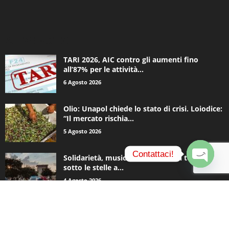
ALTRE NOTIZIE
TARI 2026, AIC contro gli aumenti fino
all’87% per le attività...
6 Agosto 2026
Olio: Unapol chiede lo stato di crisi. Loiodice:
“Il mercato rischia...
5 Agosto 2026
Contattaci!
Solidarietà, musica e una notte in tenda
sotto le stelle a...
O
4 Agosto 2026
p
e
n
c
CATEGORIE POPOLARI
h