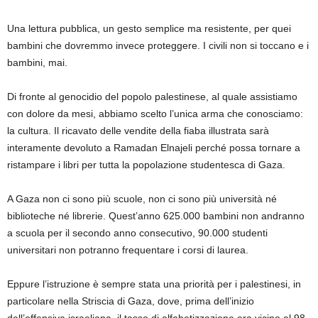
Una lettura pubblica, un gesto semplice ma resistente, per quei
bambini che dovremmo invece proteggere. I civili non si toccano e i
bambini, mai.
Di fronte al genocidio del popolo palestinese, al quale assistiamo
con dolore da mesi, abbiamo scelto l’unica arma che conosciamo:
la cultura. Il ricavato delle vendite della fiaba illustrata sarà
interamente devoluto a Ramadan
Elnajeli
perché possa tornare a
ristampare i libri per tutta la popolazione studentesca di Gaza.
A Gaza non ci sono più scuole, non ci sono più università né
biblioteche né librerie. Quest’anno 625.000 bambini non andranno
a scuola per il secondo anno consecutivo, 90.000 studenti
universitari non potranno frequentare i corsi di laurea.
Eppure l’istruzione è sempre stata una priorità per i palestinesi, in
particolare nella Striscia di Gaza, dove, prima dell’inizio
dell’offensiva israeliana, il tasso di alfabetizzazione era vicino al 98