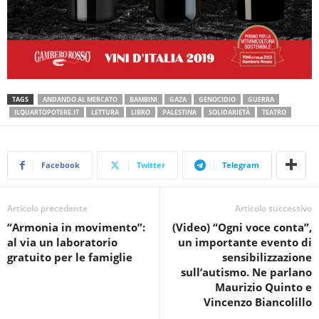
TAGS
ANDANDO AL MERCATO
BAMBINI
GAZA
GENOCIDIO
GUERRA
ILQUARTOPOTERE.IT
LETTURA
LIBRO
PALESTINA
SOLIDARIETÀ
TEATRO
Facebook
Twitter
Telegram
Articolo precedente
Articolo successivo
“Armonia in movimento”:
(Video) “Ogni voce conta”,
al via un laboratorio
un importante evento di
gratuito per le famiglie
sensibilizzazione
sull’autismo. Ne parlano
Maurizio Quinto e
Vincenzo Biancolillo