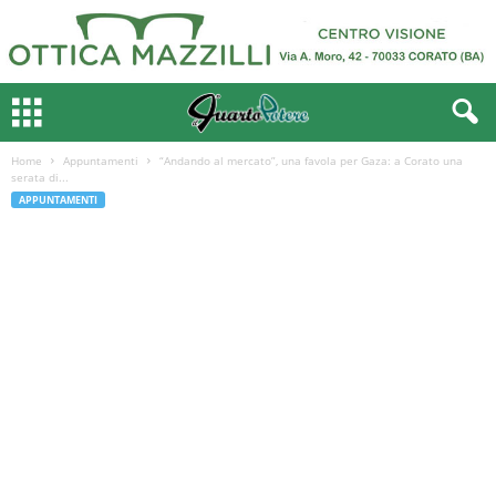
Home
Appuntamenti
“Andando al mercato”, una favola per Gaza: a Corato una
serata di...
APPUNTAMENTI