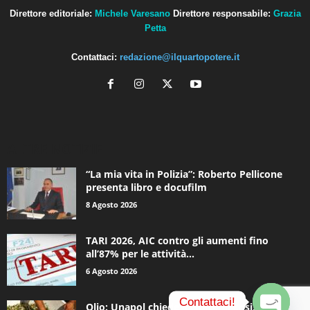
Direttore editoriale:
Michele Varesano
Direttore responsabile:
Grazia
Petta
Contattaci:
redazione@ilquartopotere.it
ALTRE NOTIZIE
“La mia vita in Polizia”: Roberto Pellicone
presenta libro e docufilm
8 Agosto 2026
TARI 2026, AIC contro gli aumenti fino
all’87% per le attività...
6 Agosto 2026
Contattaci!
Olio: Unapol chiede lo stato di crisi. Loiodice: