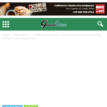
Home
Appuntamenti
“Ambiente in piazza” – Due giornate dedicate all’economia
circolare e alla cittadinanza...
APPUNTAMENTI
ECOLOGIA