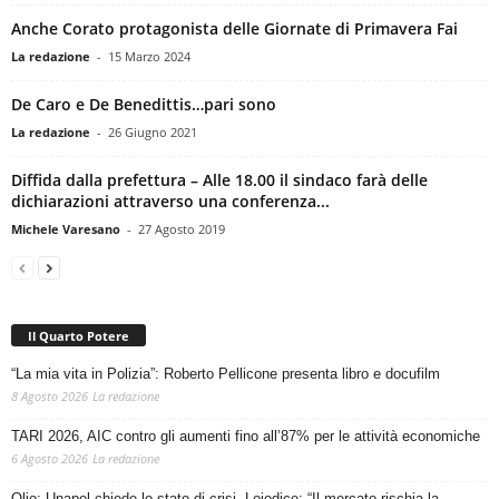
Anche Corato protagonista delle Giornate di Primavera Fai
La redazione
-
15 Marzo 2024
De Caro e De Benedittis…pari sono
La redazione
-
26 Giugno 2021
Diffida dalla prefettura – Alle 18.00 il sindaco farà delle
dichiarazioni attraverso una conferenza...
Michele Varesano
-
27 Agosto 2019
Il Quarto Potere
“La mia vita in Polizia”: Roberto Pellicone presenta libro e docufilm
8 Agosto 2026
La redazione
TARI 2026, AIC contro gli aumenti fino all’87% per le attività economiche
6 Agosto 2026
La redazione
Olio: Unapol chiede lo stato di crisi. Loiodice: “Il mercato rischia la