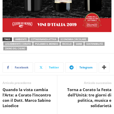
TAGS
AMBIENTE
CITTADINANZA ATTIVA
ECONOMIA CIRCOLARE
LEGAMBIENTE CORATO
PULIAMO IL MONDO
RICICLO
SANB
SOSTENIBILITÀ
ZAINO DEL CIGNO
Facebook
Twitter
Telegram
Articolo precedente
Articolo successivo
Quando la vista cambia
Torna a Corato la Festa
l’Arte: a Corato l’incontro
dell’Unità: tre giorni di
con il Dott. Marco Sabino
politica, musica e
Loiodice
solidarietà