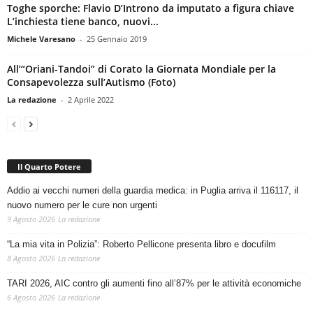
Toghe sporche: Flavio D’Introno da imputato a figura chiave
L’inchiesta tiene banco, nuovi...
Michele Varesano
-
25 Gennaio 2019
All’“Oriani-Tandoi” di Corato la Giornata Mondiale per la
Consapevolezza sull’Autismo (Foto)
La redazione
-
2 Aprile 2022
Il Quarto Potere
Addio ai vecchi numeri della guardia medica: in Puglia arriva il 116117, il
nuovo numero per le cure non urgenti
9 Agosto 2026
La redazione
“La mia vita in Polizia”: Roberto Pellicone presenta libro e docufilm
8 Agosto 2026
La redazione
TARI 2026, AIC contro gli aumenti fino all’87% per le attività economiche
6 Agosto 2026
La redazione