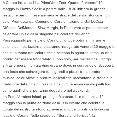
A Corato inizia così La PrimaVera Fest. Quando? Venerdì 10
maggio in Piazza Sedile a partire dalle 18.30 inizierà la grande
festa che per un mese animerà le strade del centro storico e non
solo. Promossa dal Comune di Corato insieme al Gal LeCittà
DiCastel DelMonte e Slow Murgia, la PrimaVera aspetta tutti per
celebrare l’inizio della stagione più colorata dell’anno.
Passeggiando per le vie di Corato chiunque potrà ammirare le
splendide installazioni che saranno inaugurate venerdì 10 maggio e
che stupiranno tutti coloro che alzeranno lo sguardo verso un cielo
pronto per essere fotografato. E non solo, per l’occasione il borgo
si trasformerà in un giardino urbano dove, in ogni angolo, sboccerà
una festa che coinvolgerà tutti, grandi e piccini tra laboratori,
musica, colori vivaci e profumi delicati che raccontano la storia e la
tradizione della città di Corato. Una cultura espressa dai piatti tipici
come quelli che si potranno degustare nel weekend.
La PrimaVerafest infatti, proseguirà sabato 11 e domenica 12
maggio con la prima edizione della . Un evento che celebra le
tipicità del nostro territorio attraverso uno dei pilastri della cucina
locale di Corato. Nelle strade del “Borgo che fiorisce”, la