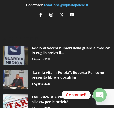
Contattaci:
redazione@ilquartopotere.it
ALTRE NOTIZIE
Addio ai vecchi numeri della guardia medica:
in Puglia arriva il...
9 Agosto 2026
“La mia vita in Polizia”: Roberto Pellicone
presenta libro e docufilm
8 Agosto 2026
Contattaci!
TARI 2026, AIC contro gli aumenti fino
all’87% per le attività...
O
6 Agosto 2026
p