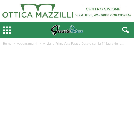
Home
Appuntamenti
Al via la PrimaVera Fest: a Corato con la 1° Sagra della...