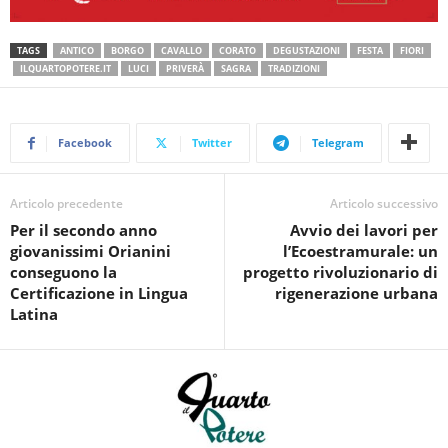
TAGS
ANTICO
BORGO
CAVALLO
CORATO
DEGUSTAZIONI
FESTA
FIORI
ILQUARTOPOTERE.IT
LUCI
PRIVERÀ
SAGRA
TRADIZIONI
Facebook
Twitter
Telegram
Articolo precedente
Articolo successivo
Per il secondo anno
Avvio dei lavori per
giovanissimi Orianini
l’Ecoestramurale: un
conseguono la
progetto rivoluzionario di
Certificazione in Lingua
rigenerazione urbana
Latina