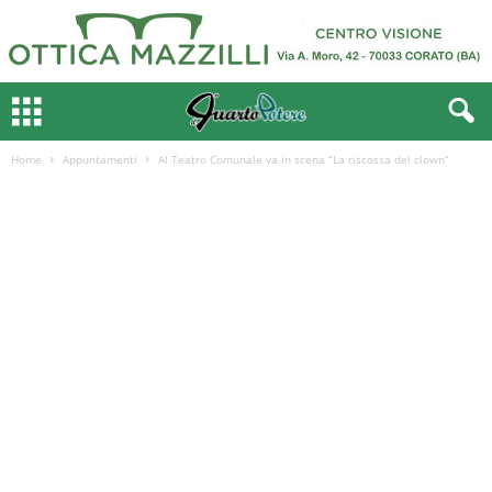
Home
Appuntamenti
Al Teatro Comunale va in scena “La riscossa del clown”