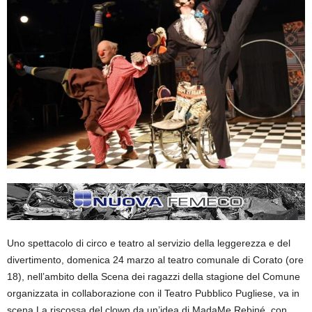
Uno spettacolo di circo e teatro al servizio della leggerezza e del
divertimento, domenica 24 marzo al teatro comunale di Corato (ore
18), nell’ambito della Scena dei ragazzi della stagione del Comune
organizzata in collaborazione con il Teatro Pubblico Pugliese, va in
scena La riscossa del clown da un’idea di MadaMe Rebiné, con