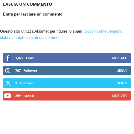
LASCIA UN COMMENTO
Entra per lasciare un commento
Questo sito utilizza Akismet per ridurre lo spam.
Scopri come vengono
elaborati i dati derivati dai commenti
.
3,822
Fans
MI PIACE
767
Follower
SEGUI
9
Follower
SEGUI
299
Iscritti
ISCRIVITI