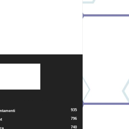
TEGORIE POPOLARI
935
ntamenti
796
t
740
ica