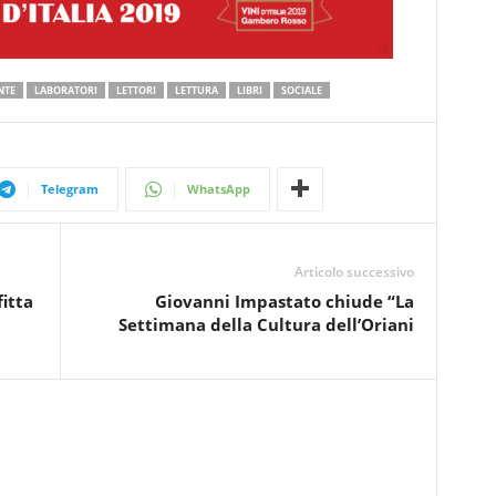
NTE
LABORATORI
LETTORI
LETTURA
LIBRI
SOCIALE
Telegram
WhatsApp
Articolo successivo
itta
Giovanni Impastato chiude “La
Settimana della Cultura dell’Oriani