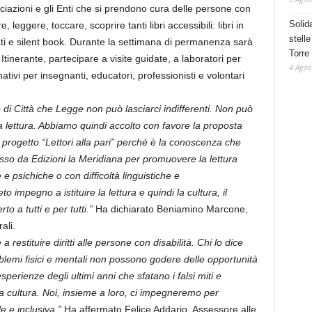
sociazioni e gli Enti che si prendono cura delle persone con
Solid
, leggere, toccare, scoprire tanti libri accessibili: libri in
stelle
lustrati e silent book. Durante la settimana di permanenza sarà
Torre
 Itinerante, partecipare a visite guidate, a laboratori per
4 Agos
ivi per insegnanti, educatori, professionisti e volontari
tolo di Città che Legge non può lasciarci indifferenti. Non può
la lettura. Abbiamo quindi accolto con favore la proposta
el progetto “Lettori alla pari” perché è la conoscenza che
mosso da Edizioni la Meridiana per promuovere la lettura
 e psichiche o con difficoltà linguistiche e
 impegno a istituire la lettura e quindi la cultura, il
 a tutti e per tutti.”
Ha dichiarato Beniamino Marcone,
ali.
estituire diritti alle persone con disabilità. Chi lo dice
blemi fisici e mentali non possono godere delle opportunità
sperienze degli ultimi anni che sfatano i falsi miti e
cultura. Noi, insieme a loro, ci impegneremo per
 e inclusiva.”
Ha affermato Felice Addario, Assessore alle