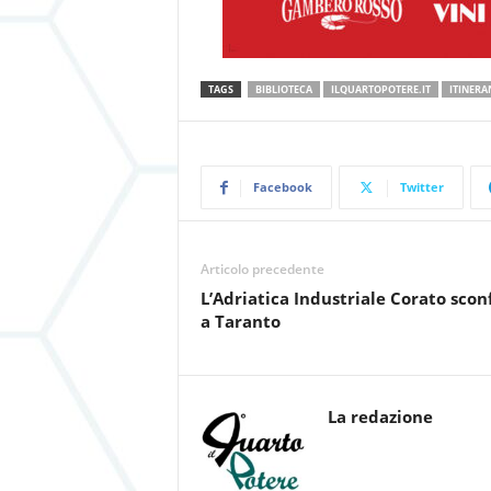
TAGS
BIBLIOTECA
ILQUARTOPOTERE.IT
ITINERA
Facebook
Twitter
Articolo precedente
L’Adriatica Industriale Corato sconf
a Taranto
La redazione