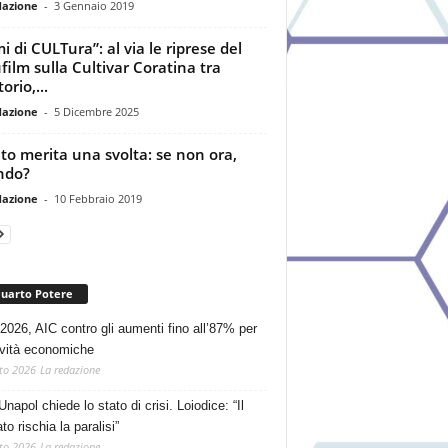
dazione
-
3 Gennaio 2019
i di CULTura”: al via le riprese del
film sulla Cultivar Coratina tra
torio,...
dazione
-
5 Dicembre 2025
to merita una svolta: se non ora,
ndo?
dazione
-
10 Febbraio 2019
Quarto Potere
2026, AIC contro gli aumenti fino all’87% per
tività economiche
to 2026
La redazione
Unapol chiede lo stato di crisi. Loiodice: “Il
o rischia la paralisi”
to 2026
La redazione