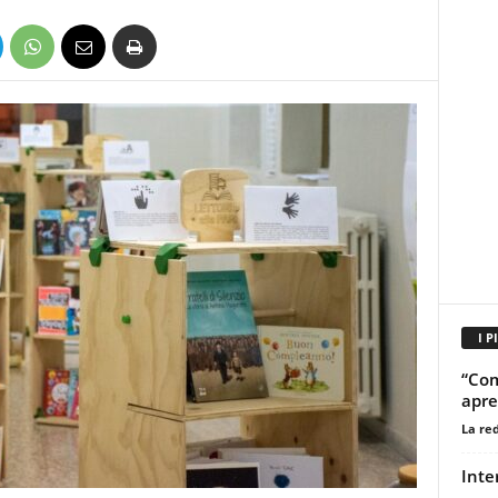
I P
“Com
apre 
La re
Inte