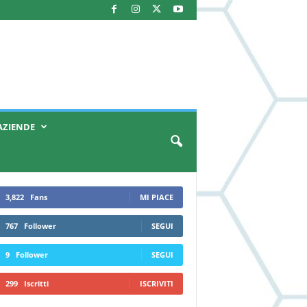
AZIENDE
3,822
Fans
MI PIACE
767
Follower
SEGUI
9
Follower
SEGUI
299
Iscritti
ISCRIVITI