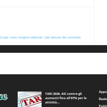
Scopri come vengono elaborati i dati derivati dai commenti
.
ALTRE NOTIZIE
CA
Appu
TARI 2026, AIC contro gli
aumenti fino all’87% per le
Baske
attività...
Polit