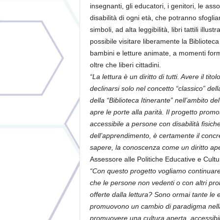
insegnanti, gli educatori, i genitori, le as
disabilità di ogni età, che potranno sfogliare
simboli, ad alta leggibilità, libri tattili il
possibile visitare liberamente la Biblioteca
bambini e letture animate, a momenti format
oltre che liberi cittadini.
“La lettura è un diritto di tutti. Avere il ti
declinarsi solo nel concetto “classico” del
della “Biblioteca Itinerante” nell’ambito d
apre le porte alla parità. Il progetto pro
accessibile a persone con disabilità fisiche
dell’apprendimento, è certamente il concreto
sapere, la conoscenza come un diritto aperto
Assessore alle Politiche Educative e Cultur
“Con questo progetto vogliamo continuare a r
che le persone non vedenti o con altri pro
offerte dalla lettura? Sono ormai tante le e
promuovono un cambio di paradigma nella 
promuovere una cultura aperta, accessibile