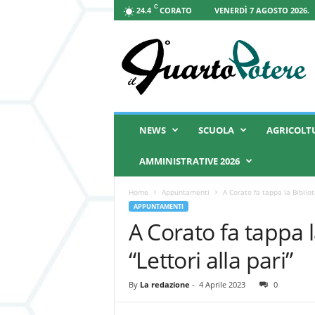
C
CORATO
VENERDÌ 7 AGOSTO 2026.
24.4
I
l
Q
u
a
r
t
NEWS
SCUOLA
AGRICOLT
o
P
AMMINISTRATIVE 2026
o
t
Home
Appuntamenti
A Corato fa tappa la Bibliot
e
APPUNTAMENTI
r
A Corato fa tappa l
e
“Lettori alla pari”
By
La redazione
-
4 Aprile 2023
0