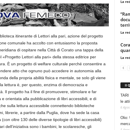
La re
“Ram
docu
terri
La re
blioteca itinerante di Lettori alla pari, azione del progetto
zione comunale ha accolto con entusiasmo la proposta
Cora
qua
meridiana di ospitare nella Città di Corato una tappa della
l «Progetto Lettori alla pari» della stessa editrice per
La re
ettura. È un progetto di welfare culturale perché consentire a
rendere atto che ognuno può accedere in autonomia alla
onda della propria abilità fisica e mentale, se solo gli viene
à alla lettura è, per questo, enzima di democrazia e
Il 
à. Il progetto ha il fine di promuovere, stimolare e far
TARI 
e orientata alla pubblicazione di libri accessibili, e di
le at
che sulla lettura accessibile connettendo biblioteche
6 Agos
i, librerie, a partire dalla Puglia, dove ha sede la casa
Olio: 
 (con oltre 130 delle diverse tipologie di libri accessibili)
mercat
ri dell’iniziativa sono i bambini, le scolaresche, gli
5 Agos