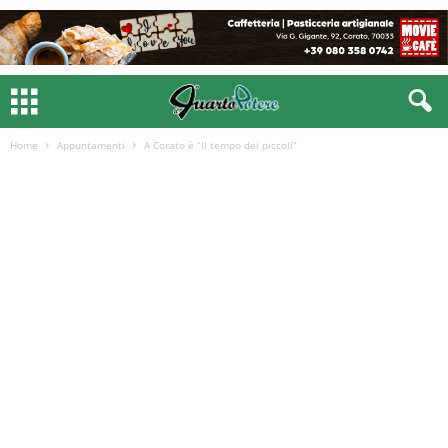
Home
Appuntamenti
A Corato è “Il tempo dei piccoli”