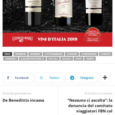
TAGS
BAMBINE
BAMBINI
CITTÀ BAMBINA
COMUNE
CONFERENZA
CORATO
GENERALI
ILQUARTOPOTERE.IT
PICCOLI
SCUOLE
STATI
TEMPO
Facebook
Twitter
Telegram
Articolo precedente
Articolo successivo
De Benedittis incassa
“Nessuno ci ascolta”: la
denuncia del comitato
viaggiatori FBN col