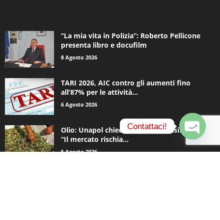
ALTRE NOTIZIE
“La mia vita in Polizia”: Roberto Pellicone
presenta libro e docufilm
8 Agosto 2026
TARI 2026, AIC contro gli aumenti fino
all’87% per le attività...
6 Agosto 2026
Contattaci!
Olio: Unapol chiede lo stato di crisi. Loiodice:
“Il mercato rischia...
O
5 Agosto 2026
p
e
n
c
CATEGORIE POPOLARI
h
a
936
Appuntamenti
t