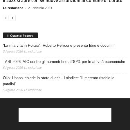
Il 2023 si apre con 35 nuove assunzioni al Comune di Corato
La redazione
-
2 Febbraio 2023
Il Quarto Potere
“La mia vita in Polizia”: Roberto Pellicone presenta libro e docufilm
8 Agosto 2026
La redazione
TARI 2026, AIC contro gli aumenti fino all’87% per le attività economiche
6 Agosto 2026
La redazione
Olio: Unapol chiede lo stato di crisi. Loiodice: “Il mercato rischia la
paralisi”
5 Agosto 2026
La redazione