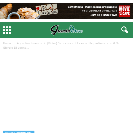
Home
Approfondimento
(Video) Sicurezza sul Lavoro. Ne parliamo con il Dr.
Giorgio Di Leone...
APPROFONDIMENTO