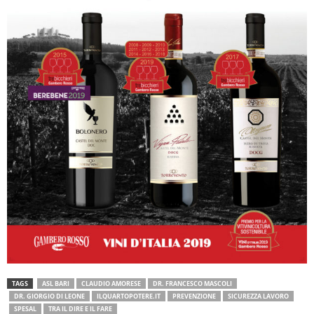
TAGS
ASL BARI
CLAUDIO AMORESE
DR. FRANCESCO MASCOLI
DR. GIORGIO DI LEONE
ILQUARTOPOTERE.IT
PREVENZIONE
SICUREZZA LAVORO
SPESAL
TRA IL DIRE E IL FARE