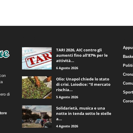
ALTRE NOTIZIE
CA
Appu
TARI 2026, AIC contro gli
aumenti fino all’87% per le
Baske
attività...
Polit
6 Agosto 2026
Cron
 con
Olio: Unapol chiede lo stato
ta
Comu
di crisi. Loiodice: “Il mercato
rischia...
Sport
ero di
5 Agosto 2026
Coro
Solidarietà, musica e una
tore
notte in tenda sotto le stelle
a...
4 Agosto 2026