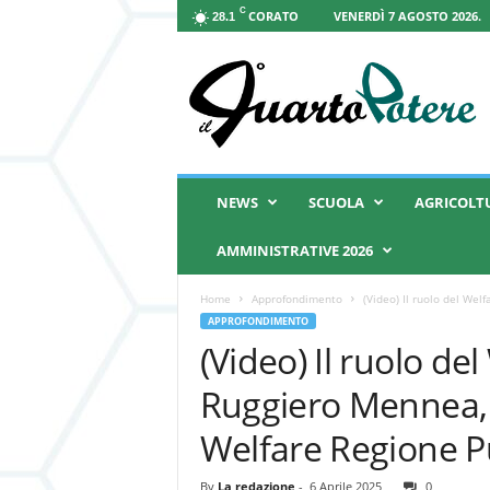
C
CORATO
VENERDÌ 7 AGOSTO 2026.
28.1
I
l
Q
u
a
r
t
NEWS
SCUOLA
AGRICOLT
o
P
AMMINISTRATIVE 2026
o
t
Home
Approfondimento
(Video) Il ruolo del Wel
e
APPROFONDIMENTO
r
(Video) Il ruolo de
e
Ruggiero Mennea, 
Welfare Regione P
By
La redazione
-
6 Aprile 2025
0