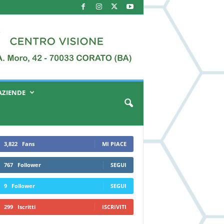
AZIENDE
3,822
Fans
MI PIACE
767
Follower
SEGUI
9
Follower
SEGUI
299
Iscritti
ISCRIVITI