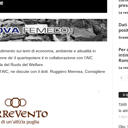
pres
La re
Dati 
posi
Grazi
Per 
ofondimento sui temi di economia, ambiente e attualità in
inti
one de’ il quartopotere.it in collaborazione con l’AIC
Roma
rla del Ruolo del Welfare.
La re
l’AIC, ne discute con il dott. Ruggiero Mennea, Consigliere
Il 
TARI 
le at
6 Agos
Olio: 