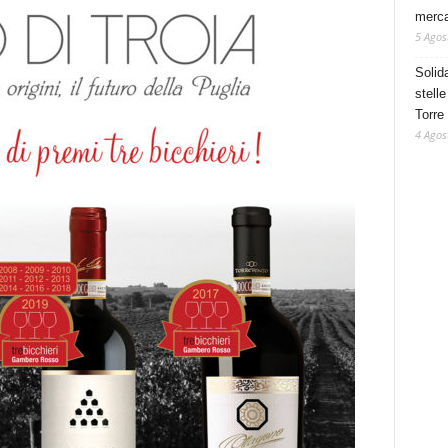
mercat
5 Agos
Solid
stelle
Torre
4 Agos