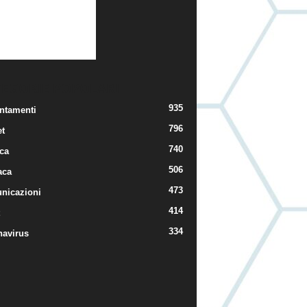
TEGORIE POPOLARI
935
ntamenti
796
t
740
ica
506
aca
473
nicazioni
414
334
navirus