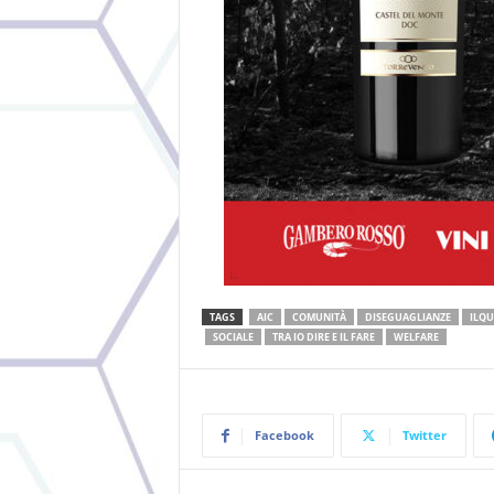
TAGS
AIC
COMUNITÀ
DISEGUAGLIANZE
ILQU
SOCIALE
TRA IO DIRE E IL FARE
WELFARE
Facebook
Twitter