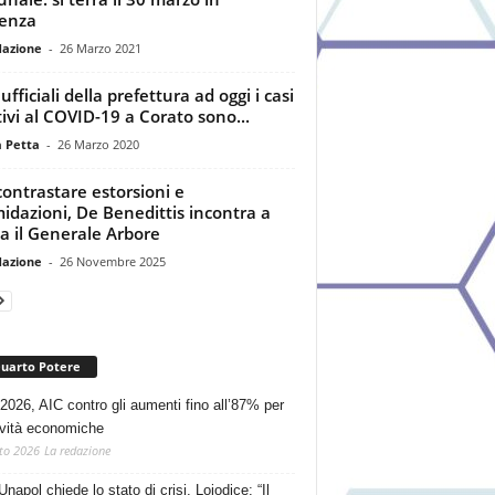
enza
dazione
-
26 Marzo 2021
ufficiali della prefettura ad oggi i casi
tivi al COVID-19 a Corato sono...
a Petta
-
26 Marzo 2020
contrastare estorsioni e
midazioni, De Benedittis incontra a
 il Generale Arbore
dazione
-
26 Novembre 2025
Quarto Potere
2026, AIC contro gli aumenti fino all’87% per
tività economiche
to 2026
La redazione
Unapol chiede lo stato di crisi. Loiodice: “Il