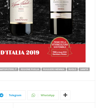
ARTOPOTERE.IT
REGIONE PUGLIA
RUGGIERO MENNEA
RUOLO
SANITÀ
Telegram
WhatsApp