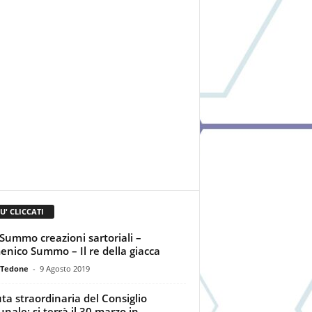
IU' CLICCATI
ummo creazioni sartoriali –
nico Summo – Il re della giacca
 Tedone
-
9 Agosto 2019
ta straordinaria del Consiglio
nale: si terrà il 30 marzo in