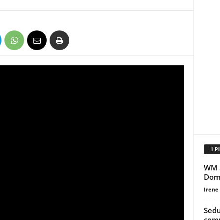
I P
WM S
Dome
Irene
Sedu
comu