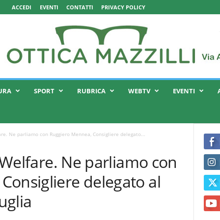
ACCEDI
EVENTI
CONTATTI
PRIVACY POLICY
URA
SPORT
RUBRICA
WEBTV
EVENTI
fare. Ne parliamo con Ruggiero Mennea, Consigliere delegato...
l Welfare. Ne parliamo con
Consigliere delegato al
uglia