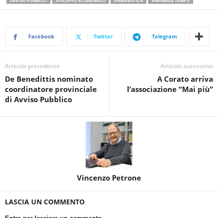
LAVORI PUBBLICI
SVILUPPO ECONOMICO
URBANISTICA
VARIABILE TEMPO
Facebook
Twitter
Telegram
Articolo precedente
Articolo successivo
De Benedittis nominato
A Corato arriva
coordinatore provinciale
l’associazione “Mai più”
di Avviso Pubblico
Vincenzo Petrone
LASCIA UN COMMENTO