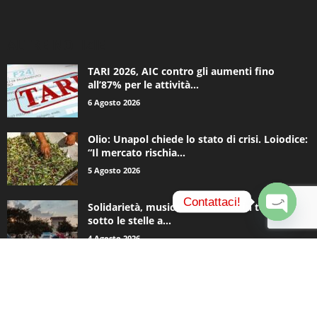
ALTRE NOTIZIE
TARI 2026, AIC contro gli aumenti fino
all’87% per le attività...
6 Agosto 2026
Olio: Unapol chiede lo stato di crisi. Loiodice:
“Il mercato rischia...
5 Agosto 2026
Contattaci!
Solidarietà, musica e una notte in tenda
sotto le stelle a...
O
4 Agosto 2026
p
e
n
c
CATEGORIE POPOLARI
h
a