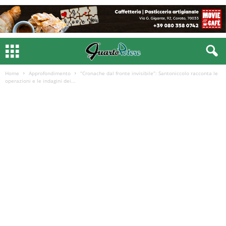
Home
Approfondimento
“Cronache dal fronte invisibile”: Santoniccolo racconta le
operazioni e le indagini dei...