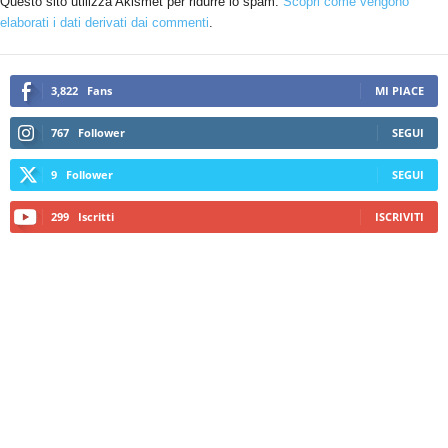
Questo sito utilizza Akismet per ridurre lo spam.
Scopri come vengono
elaborati i dati derivati dai commenti
.
3,822
Fans
MI PIACE
767
Follower
SEGUI
9
Follower
SEGUI
299
Iscritti
ISCRIVITI