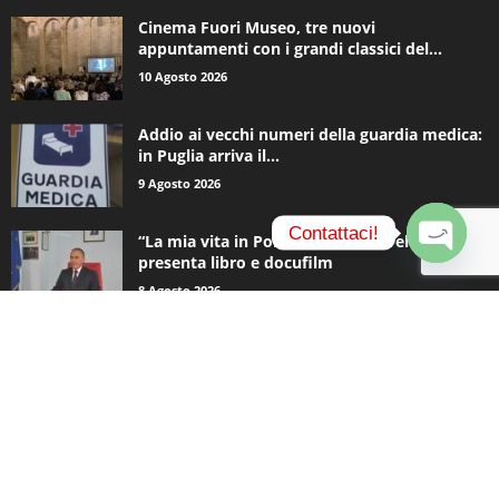
Cinema Fuori Museo, tre nuovi
appuntamenti con i grandi classici del...
10 Agosto 2026
Addio ai vecchi numeri della guardia medica:
in Puglia arriva il...
9 Agosto 2026
Contattaci!
“La mia vita in Polizia”: Roberto Pellicone
presenta libro e docufilm
O
8 Agosto 2026
p
e
n
c
CATEGORIE POPOLARI
h
a
937
Appuntamenti
t
796
y
Basket
740
Politica