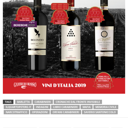
TAGS
BARLETTA
CARABINIERI
CRONACHE DAL FRONTE INVISIBILE
ILQUARTOPETERE.IT
INDAGINI
LIBRO CARABINIERI
MAFIA
MEMORIA CIVILE
NARCOTRAFFICO
OPERAZIONI
ORFANI CARABINIERI
SAVERIO SANTONICCOLO