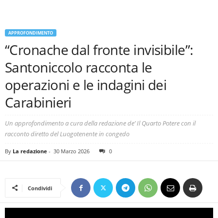
APPROFONDIMENTO
“Cronache dal fronte invisibile”:
Santoniccolo racconta le
operazioni e le indagini dei
Carabinieri
Un approfondimento a cura della redazione de’ Il Quarto Potere con il
racconto diretto del Luogotenente in congedo
By
La redazione
-
30 Marzo 2026
0
Condividi