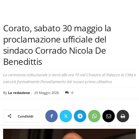
Corato, sabato 30 maggio la
proclamazione ufficiale del
sindaco Corrado Nicola De
Benedittis
La cerimonia istituzionale si terrà alle ore 10 nel Chiostro di Palazzo di Città e
sancirà formalmente l’insediamento del nuovo primo cittadino
By
La redazione
-
29 Maggio 2026
0
Condividi