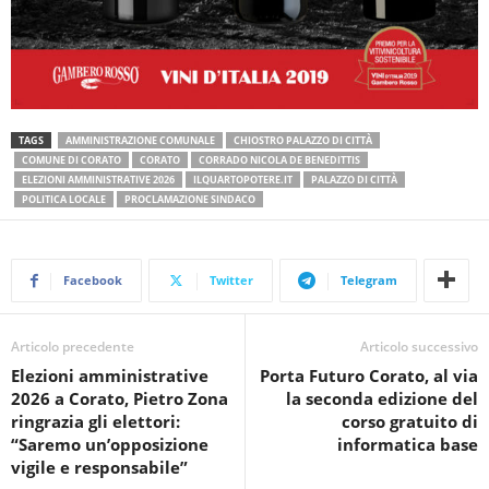
TAGS
AMMINISTRAZIONE COMUNALE
CHIOSTRO PALAZZO DI CITTÀ
COMUNE DI CORATO
CORATO
CORRADO NICOLA DE BENEDITTIS
ELEZIONI AMMINISTRATIVE 2026
ILQUARTOPOTERE.IT
PALAZZO DI CITTÀ
POLITICA LOCALE
PROCLAMAZIONE SINDACO
Facebook
Twitter
Telegram
Articolo precedente
Articolo successivo
Elezioni amministrative
Porta Futuro Corato, al via
2026 a Corato, Pietro Zona
la seconda edizione del
ringrazia gli elettori:
corso gratuito di
“Saremo un’opposizione
informatica base
vigile e responsabile”