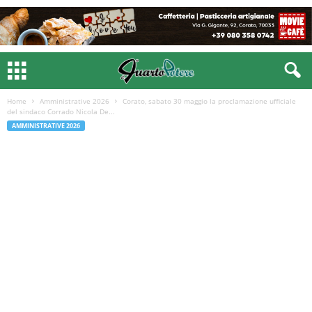
Home
Amministrative 2026
Corato, sabato 30 maggio la proclamazione ufficiale
del sindaco Corrado Nicola De...
AMMINISTRATIVE 2026