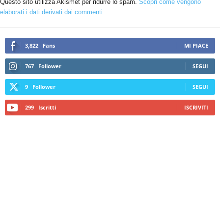
Questo sito utilizza Akismet per ridurre lo spam.
Scopri come vengono
elaborati i dati derivati dai commenti
.
3,822
Fans
MI PIACE
767
Follower
SEGUI
9
Follower
SEGUI
299
Iscritti
ISCRIVITI