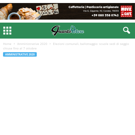
Home
Amministrative 2020
Elezioni comunali, ballottaggio: scuole sedi di seggio
chiuse fino al 7 ottobre
AMMINISTRATIVE 2020