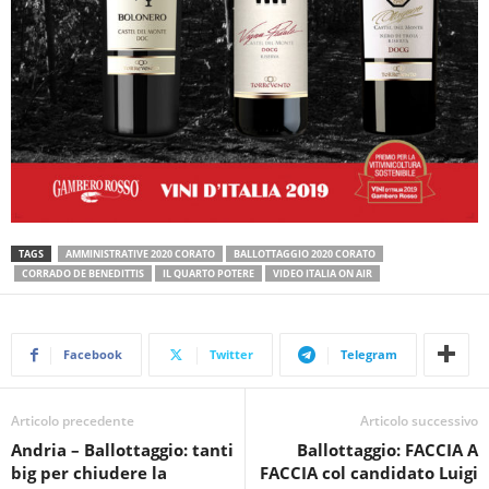
TAGS
AMMINISTRATIVE 2020 CORATO
BALLOTTAGGIO 2020 CORATO
CORRADO DE BENEDITTIS
IL QUARTO POTERE
VIDEO ITALIA ON AIR
Facebook
Twitter
Telegram
Articolo precedente
Articolo successivo
Andria – Ballottaggio: tanti
Ballottaggio: FACCIA A
big per chiudere la
FACCIA col candidato Luigi