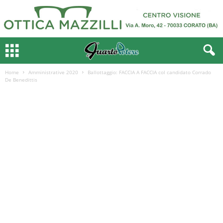
Home
Amministrative 2020
Ballottaggio: FACCIA A FACCIA col candidato Corrado
De Benedittis