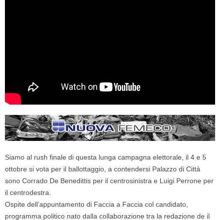
Siamo al rush finale di questa lunga campagna elettorale, il 4 e 5
ottobre si vota per il ballottaggio, a contendersi Palazzo di Città
sono Corrado De Benedittis per il centrosinistra e Luigi Perrone per
il centrodestra.
Ospite dell’appuntamento di Faccia a Faccia col candidato,
programma politico nato dalla collaborazione tra la redazione de il