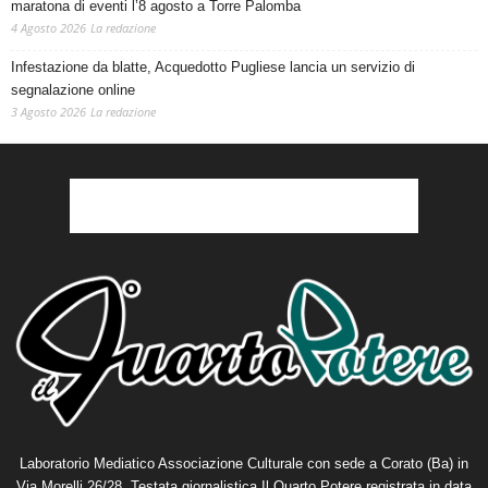
maratona di eventi l’8 agosto a Torre Palomba
4 Agosto 2026
La redazione
Infestazione da blatte, Acquedotto Pugliese lancia un servizio di
segnalazione online
3 Agosto 2026
La redazione
Laboratorio Mediatico Associazione Culturale con sede a Corato (Ba) in
Via Morelli 26/28. Testata giornalistica Il Quarto Potere registrata in data