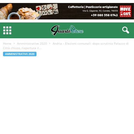
Home
Amministrative 2020
Andria – Elezioni comunali: dopo scrutinio Palazzo di
Città chiuso, riapertura il...
AMMINISTRATIVE 2020