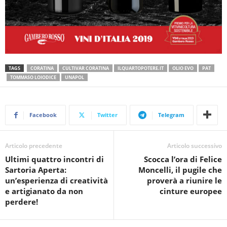
TAGS
CORATINA
CULTIVAR CORATINA
ILQUARTOPOTERE.IT
OLIO EVO
PAT
TOMMASO LOIODICE
UNAPOL
Facebook
Twitter
Telegram
Articolo precedente
Articolo successivo
Ultimi quattro incontri di
Scocca l’ora di Felice
Sartoria Aperta:
Moncelli, il pugile che
un’esperienza di creatività
proverà a riunire le
e artigianato da non
cinture europee
perdere!