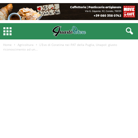
Home
Agricoltura
L’Evo di Coratina nei PAT della Puglia, Unapol: giusto
riconoscimento ad un...