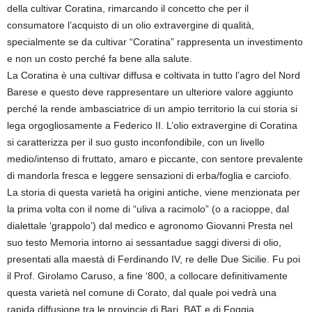
della cultivar Coratina, rimarcando il concetto che per il
consumatore l’acquisto di un olio extravergine di qualità,
specialmente se da cultivar “Coratina” rappresenta un investimento
e non un costo perché fa bene alla salute.
La Coratina è una cultivar diffusa e coltivata in tutto l’agro del Nord
Barese e questo deve rappresentare un ulteriore valore aggiunto
perché la rende ambasciatrice di un ampio territorio la cui storia si
lega orgogliosamente a Federico II. L’olio extravergine di Coratina
si caratterizza per il suo gusto inconfondibile, con un livello
medio/intenso di fruttato, amaro e piccante, con sentore prevalente
di mandorla fresca e leggere sensazioni di erba/foglia e carciofo.
La storia di questa varietà ha origini antiche, viene menzionata per
la prima volta con il nome di “uliva a racimolo” (o a racioppe, dal
dialettale ‘grappolo’) dal medico e agronomo Giovanni Presta nel
suo testo Memoria intorno ai sessantadue saggi diversi di olio,
presentati alla maestà di Ferdinando IV, re delle Due Sicilie. Fu poi
il Prof. Girolamo Caruso, a fine ‘800, a collocare definitivamente
questa varietà nel comune di Corato, dal quale poi vedrà una
rapida diffusione tra le provincie di Bari, BAT e di Foggia.